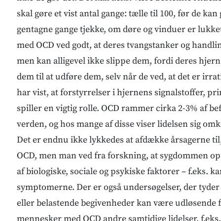
skal gøre et vist antal gange: tælle til 100, før de ka
gentagne gange tjekke, om døre og vinduer er lukk
med OCD ved godt, at deres tvangstanker og handli
men kan alligevel ikke slippe dem, fordi deres hjerne
dem til at udføre dem, selv når de ved, at det er irra
har vist, at forstyrrelser i hjernens signalstoffer, p
spiller en vigtig rolle. OCD rammer cirka 2-3% af be
verden, og hos mange af disse viser lidelsen sig om
Det er endnu ikke lykkedes at afdække årsagerne til,
OCD, men man ved fra forskning, at sygdommen ops
af biologiske, sociale og psykiske faktorer – f.eks. ka
symptomerne. Der er også undersøgelser, der tyder 
eller belastende begivenheder kan være udløsende f
mennesker med OCD andre samtidige lidelser, f.eks.