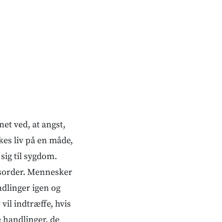
et ved, at angst,
es liv på en måde,
sig til sygdom.
isorder. Mennesker
ndlinger igen og
 vil indtræffe, hvis
e handlinger, de