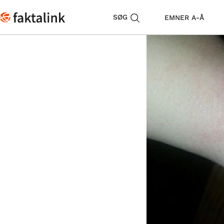
SØG
EMNER A-Å