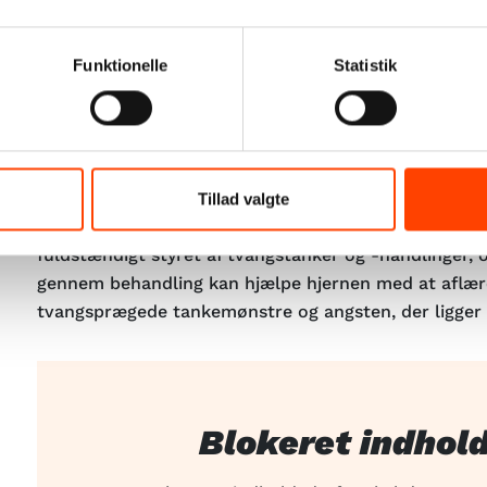
Funktionelle
Statistik
Sådan føles det at have ægte OCD
Tillad valgte
Videoen forklarer, hvordan og hvorfor mennesker me
fuldstændigt styret af tvangstanker og -handlinger,
gennem behandling kan hjælpe hjernen med at aflær
tvangsprægede tankemønstre og angsten, der ligger 
Blokeret indhol