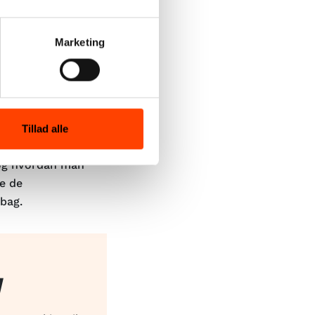
Marketing
Tillad alle
d OCD føler sig
 og hvordan man
e de
bag.
d