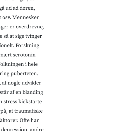
n gå ud ad døren,
et osv. Mennesker
nger er overdrevne,
 så at sige tvinger
tionelt. Forskning
rimært serotonin
folkningen i hele
kring puberteten.
 at nogle udvikler
tår af en blanding
n stress kickstarte
på, at traumatiske
aktorer. Ofte har
 depression, andre