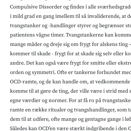
Compulsive Dissorder og findes i alle sværhedsgrade
i mild grad en gang imellem til så invaliderende, at
tvangstanker og -handlinger styrer og begrænser stor
patientens vågne timer. Tvangstankerne kan komme 
mange måder og dreje sig om frygt for alskens ting –
kommer til skade - frygt for at skade sig selv eller k
andre. Det kan også være frygt for smitte eller ekst
orden og symmetri. Ofte er tankerne forbundet med
OCD-ramte, og de kan handle om, at vedkommende e
komme til at gøre de ting, der ville være i strid me
egne værdier og normer. For at få ro på tvangstank
ramte en række ritualer og tvangshandlinger, som t
dem til at udføre, ofte mange og gentagne gange i lø
Således kan OCD’en være stærkt indgribende i den