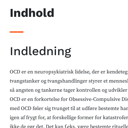
Indhold
Indledning
OCD er en neuropsykiatrisk lidelse, der er kendetegn
tvangstanker og tvangshandlinger styrer et mennesk
så angsten og tankerne tager kontrollen og udvikler 
OCD er en forkortelse for Obsessive-Compulsive D
med OCD føler sig tvunget til at udføre bestemte ha
igen af frygt for, at forskellige former for katastrofer
ikke de gør det. Det kan f.eks. være bestemte rituell