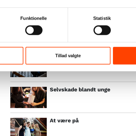
stress egentlig? Hvad betyder stress for vores krop 
kan der gøres for at mindske stressbelastningerne 
Funktionelle
Statistik
konsekvenserne af stress?
Relaterede emner
Tillad valgte
Selvmord
Selvskade blandt unge
At være på