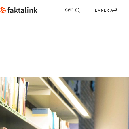
SØG
EMNER A-Å