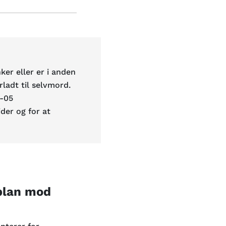
ker eller er i anden
erladt til selvmord.
l. 11-05
der og for at
splan mod