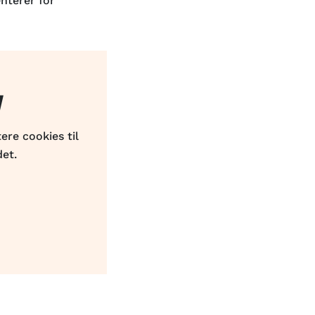
nterer for
d
ere cookies til
det.