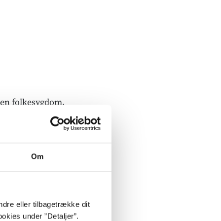
m en folkesygdom.
stress hver dag,
lønmodtagere føler
gt mere fleksibelt
Om
ivet og normer om
 medier er et par
g unge bliver syge
dre eller tilbagetrække dit
blem. Men hvad er
okies under ”Detaljer”.