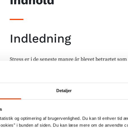
Indhold
Indledning
Stress er i de seneste mange år blevet betragtet so
10-12% af danskerne oplever symptomer på alvorlig 
og undersøgelser viser, at omkring 370.000 danske 
sig stressede. Årsagerne til stress er mange. Et stadi
Detaljer
arbejdsliv, høje forventninger og krav til (familie)l
konstant at være til stede for omverdenen på sociale
s
af dem. Stress rammer bredt, og stadigt flere børn o
atistik og optimering af brugervenlighed. Du kan til enhver tid æn
af stress. Alle er enige om, at stress er et stort pro
ookies” i bunden af siden. Du kan læse mere om de anvendte co