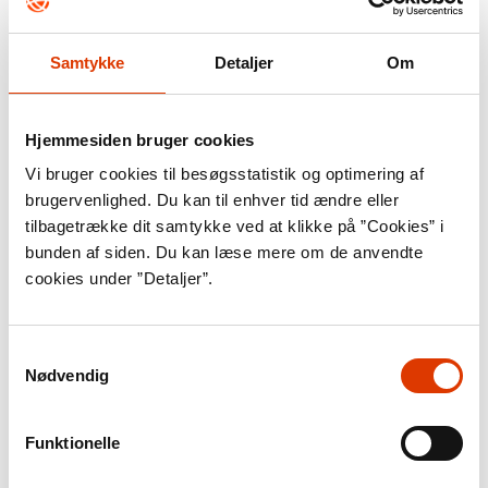
Kilde:
Kirill Kudryavtsev/AFP/Ritzau
Scanpix
Samtykke
Detaljer
Om
En af de danske virksomheder,
Hjemmesiden bruger cookies
der risikerer at blive ramt som
Vi bruger cookies til besøgsstatistik og optimering af
følge af en amerikansk
brugervenlighed. Du kan til enhver tid ændre eller
straftold, er den danske
tilbagetrække dit samtykke ved at klikke på ”Cookies” i
rederivirksomhed Mærsk, som
bunden af siden. Du kan læse mere om de anvendte
cookies under ”Detaljer”.
lever af at fragte varer mellem
landene og derfor får nye vilkår
for hele sit
Samtykkevalg
Nødvendig
forretningsgrundlag.
Handelskrigen skaber
Funktionelle
usikkerhed og vanskelige vilkår