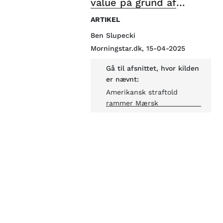
value på grund af
usikkerhed om tariffer
ARTIKEL
Ben Slupecki
Morningstar.dk, 15-04-2025
Gå til afsnittet, hvor kilden
er nævnt:
Amerikansk straftold
rammer Mærsk