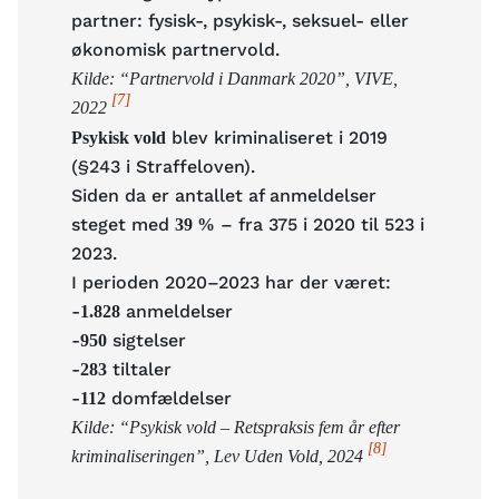
partner: fysisk-, psykisk-, seksuel- eller
økonomisk partnervold.
Kilde: “Partnervold i Danmark 2020”, VIVE,
[7]
2022
blev kriminaliseret i 2019
Psykisk vold
(§243 i Straffeloven).
Siden da er antallet af anmeldelser
steget med
– fra 375 i 2020 til 523 i
39 %
2023.
I perioden 2020–2023 har der været:
-
anmeldelser
1.828
-
sigtelser
950
-
tiltaler
283
-
domfældelser
112
Kilde: “Psykisk vold – Retspraksis fem år efter
[8]
kriminaliseringen”, Lev Uden Vold, 2024