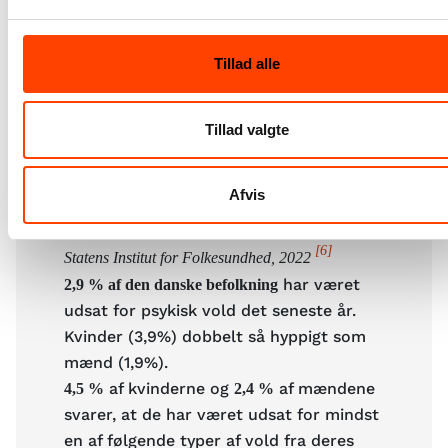
Tillad alle
Psykisk vold i Danmark
og
har været
112.000 kvinder
76.000 mænd
Tillad valgte
udsat for psykisk vold fra en nuværende
eller tidligere partner inden for det
Afvis
seneste år.
Kilde: “Vold og overgreb i Danmark 2021”,
[6]
Statens Institut for Folkesundhed, 2022
har været
2,9 % af den danske befolkning
udsat for psykisk vold det seneste år.
Kvinder (3,9%) dobbelt så hyppigt som
mænd (1,9%).
af kvinderne og
af mændene
4,5 %
2,4 %
svarer, at de har været udsat for mindst
en af følgende typer af vold fra deres