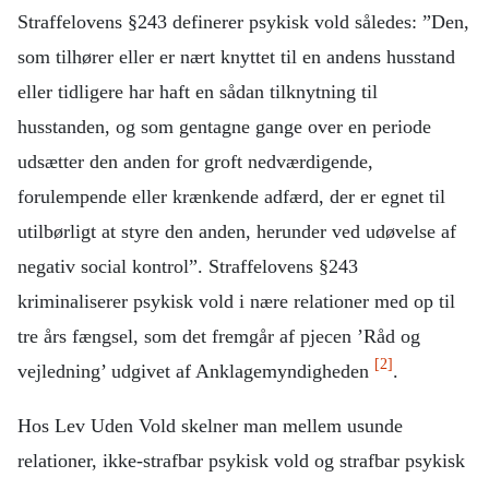
Straffelovens §243 definerer psykisk vold således: ”Den,
som tilhører eller er nært knyttet til en andens husstand
eller tidligere har haft en sådan tilknytning til
husstanden, og som gentagne gange over en periode
udsætter den anden for groft nedværdigende,
forulempende eller krænkende adfærd, der er egnet til
utilbørligt at styre den anden, herunder ved udøvelse af
negativ social kontrol”. Straffelovens §243
kriminaliserer psykisk vold i nære relationer med op til
tre års fængsel, som det fremgår af pjecen ’Råd og
[2]
vejledning’ udgivet af Anklagemyndigheden
.
Hos Lev Uden Vold skelner man mellem usunde
relationer, ikke-strafbar psykisk vold og strafbar psykisk