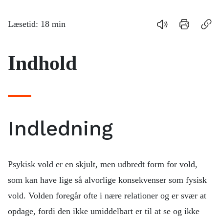
Indhold
Læsetid:
18
min
Cases
Indhold
Anbefalede
links
Indledning
Psykisk vold er en skjult, men udbredt form for vold,
som kan have lige så alvorlige konsekvenser som fysisk
vold. Volden foregår ofte i nære relationer og er svær at
opdage, fordi den ikke umiddelbart er til at se og ikke