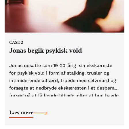
CASE
2
Jonas begik psykisk vold
Jonas udsatte som 19-20-årig sin ekskæreste
for psykisk vold i form af stalking, trusler og
intimiderende adfærd, truede med selvmord og
forsøgte at nedbryde ekskæresten i et desperat
forsøg på at få hende tilbage, efter at hun havde
forladt ham for en anden. I kronikartiklen ”Jeg
begik psykisk vold. Det virkede retfærdigt, men
Læs mere
det var utilgiveligt” på information.dk,
reflekterer Jonas over, hvordan hans barndoms