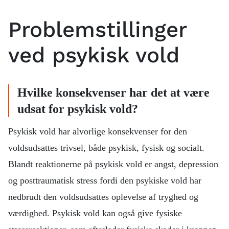
oplevelser af sin fars krænkende adfærd og
psykiske vold overfor moderen har været med til
Problemstillinger
at normalisere og retfærdiggøre hans egen
psykisk voldelige adfærd. Det på trods af at han
ved psykisk vold
godt vidste, at det var forkert, når faderen
nedværdigede hans mor, da han var barn. Jonas
argumenterer også for, at kriminalisering af
Hvilke konsekvenser har det at være
psykisk vold er afgørende for at komme volden
udsat for psykisk vold?
til livs, og at han ville ønske, at han selv var
blevet mødt med mere konsekvens og sanktion
Psykisk vold har alvorlige konsekvenser for den
fra myndighedernes side dengang (i 2012), syv år
voldsudsattes trivsel, både psykisk, fysisk og socialt.
før psykisk vold blev kriminaliseret [23].
Blandt reaktionerne på psykisk vold er angst, depression
og posttraumatisk stress fordi den psykiske vold har
nedbrudt den voldsudsattes oplevelse af tryghed og
værdighed. Psykisk vold kan også give fysiske