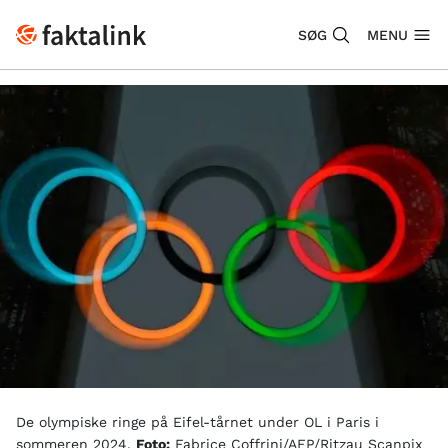
SØG
MENU
De olympiske ringe på Eifel-tårnet under OL i Paris i
sommeren 2024.
Foto:
Fabrice Coffrini/AFP/Ritzau Scanpix