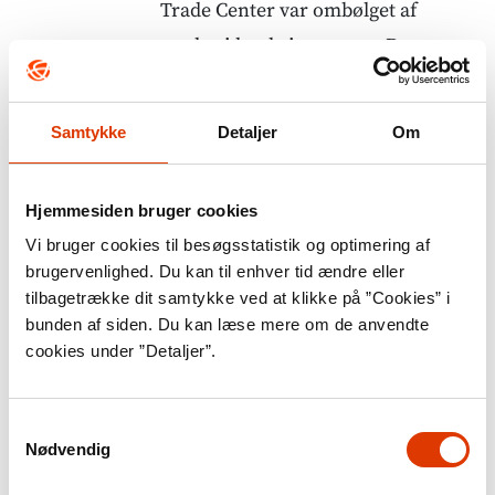
Trade Center var ombølget af
modstridende interesser. Der var
ofrenes pårørende, der ønskede
hele området omdannet til
Samtykke
Detaljer
Om
mindepark, og andre, der ville have
et langt mere sofistikeret
Hjemmesiden bruger cookies
mindesmærke. Der var beboerne i
Vi bruger cookies til besøgsstatistik og optimering af
området, der ønskede at bo i en
brugervenlighed. Du kan til enhver tid ændre eller
levende bydel og ikke i et
tilbagetrække dit samtykke ved at klikke på ”Cookies” i
bunden af siden. Du kan læse mere om de anvendte
mausoleum. Der var dem, der på
cookies under ”Detaljer”.
trodsig newyorker-vis ønskede
tårnene genopført, præcis som de
Samtykkevalg
var. Der var firmaer, der gerne ville
Nødvendig
have genopbygget deres nu