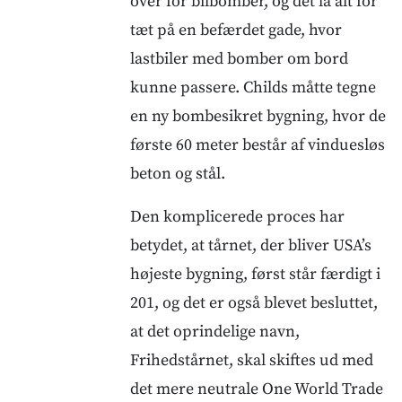
over for bilbomber, og det lå alt for
tæt på en befærdet gade, hvor
lastbiler med bomber om bord
kunne passere. Childs måtte tegne
en ny bombesikret bygning, hvor de
første 60 meter består af vinduesløs
beton og stål.
Den komplicerede proces har
betydet, at tårnet, der bliver USA’s
højeste bygning, først står færdigt i
201, og det er også blevet besluttet,
at det oprindelige navn,
Frihedstårnet, skal skiftes ud med
det mere neutrale One World Trade