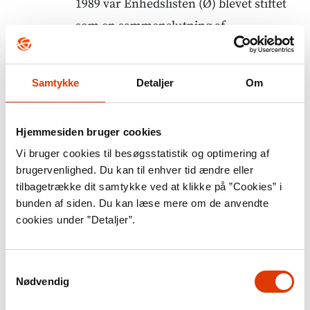
1989 var Enhedslisten (Ø) blevet stiftet
som en sammenslutning af
venstrefløjspartierne Danmarks
Kommunistiske Parti (DKP), Socialistisk
Samtykke
Detaljer
Om
Arbejderparti (SAP) og
Venstresocialisterne (VS), der havde
Hjemmesiden bruger cookies
svært ved at finde politisk fodfæste efter
Vi bruger cookies til besøgsstatistik og optimering af
Den Kolde Krigs afslutning og
brugervenlighed. Du kan til enhver tid ændre eller
Sovjetunionens opløsning.
tilbagetrække dit samtykke ved at klikke på ”Cookies” i
Enhedslistens forskellige holdninger var
bunden af siden. Du kan læse mere om de anvendte
cookies under ”Detaljer”.
samlet i dels et kapitalismeopgør, dels et
ønske om en aktiv dansk miljøpolitik.
Desuden kæmpede partiet for blandt
Samtykkevalg
Nødvendig
mere ligestilling, nej til fremmedhad