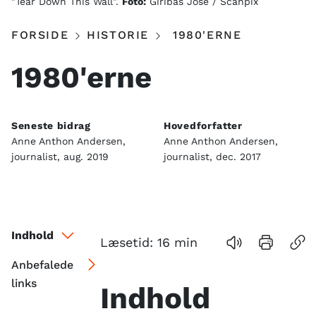
"Tear Down This Wall".
Foto:
Giribas Jose / Scanpix
FORSIDE
HISTORIE
1980'ERNE
1980'erne
Seneste bidrag
Hovedforfatter
Anne Anthon Andersen,
Anne Anthon Andersen,
journalist, aug. 2019
journalist, dec. 2017
Indhold
Læsetid:
16
min
Anbefalede
links
Indhold