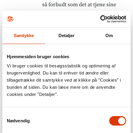
så forbudt som det at tjene sine
egne penge på et frit marked.
Hvilken rolle spillede
Samtykke
Detaljer
Om
frygten for atomkrig?
Et afgørende element i Den Kolde
Hjemmesiden bruger cookies
Krig var det såkaldte ”atomkapløb”
Vi bruger cookies til besøgsstatistik og optimering af
brugervenlighed. Du kan til enhver tid ændre eller
mellem den vestlige alliance med
tilbagetrække dit samtykke ved at klikke på ”Cookies” i
USA i spidsen og Sovjetunionen.
bunden af siden. Du kan læse mere om de anvendte
Begge parter oprustede med
cookies under ”Detaljer”.
atomkraft og kernevåben for at
kunne forsvare sig i en mulig ny
Samtykkevalg
Nødvendig
krig. Med frygten for atomkrig
opstod en fredsbevægelse, som