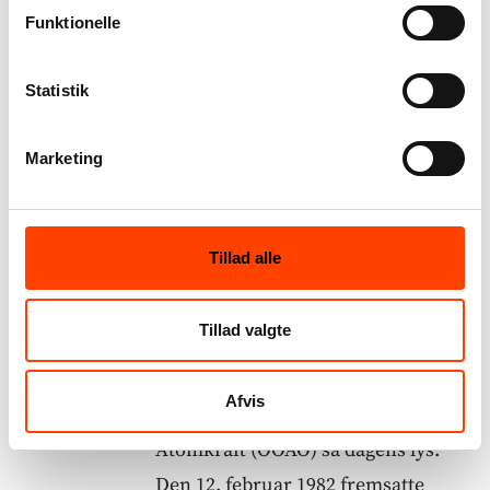
Funktionelle
protesterede imod dansk støtte til
atomkraft. En af mange
Statistik
fredsgrupper var ”Krig og fred”,
som blev dannet i 1982 med rod i
Marketing
den politiske venstrefløj. Det kan
man læse på Nationalmuseets
hjemmeside (se kilder). Mange
Tillad alle
danskere satte gule ”Atomkraft? –
nej tak!”-klistermærker med en
Tillad valgte
smilende rød sol i midten på
bilruden eller madkassen, og
Afvis
Organisationen til Oplysning om
Atomkraft (OOAO) så dagens lys.
Den 12. februar 1982 fremsatte