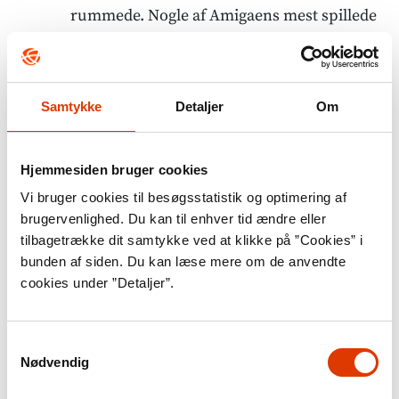
rummede. Nogle af Amigaens mest spillede
er titler som fodboldspillet ”Sensible world
of soccer” og platformspillet ”Rainbow
Island”, hvor man i form af en lille buttet
Samtykke
Detaljer
Om
dreng skal skyde sig fra det ene level til det
næste med sit særlige våben: regnbuer.
Hjemmesiden bruger cookies
Vi bruger cookies til besøgsstatistik og optimering af
Et af 80’ernes største spilsucceser var
brugervenlighed. Du kan til enhver tid ændre eller
Nintendos ”Super Mario Bros.” fra 1985 med
tilbagetrække dit samtykke ved at klikke på ”Cookies” i
blikkenslagerbrødrene Mario og Luigi som
bunden af siden. Du kan læse mere om de anvendte
cookies under ”Detaljer”.
hovedpersoner. Spillet kunne spilles på
flere maskiner heriblandt Nintendos egen
konsol. I samme periode kom også
Samtykkevalg
Nødvendig
”SimCity” på markedet til flere forskellige