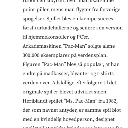
rundt i en labyrint, hvor man skal samle
point-piller, mens man flygter fra farverige
spøgelser. Spillet blev en kæmpe succes –
først i arkadehallerne og senere i en version
til hjemmekonsoller og PC’er.
Arkademaskinen ”Pac-Man” solgte alene
300.000 eksemplarer på verdensplan.
Figuren ”Pac-Man” blev så populær, at han
endte på madkasser, blyanter og t-shirts
verden over. Adskillige efterfølgere til det
originale spil er blevet udviklet siden.
Heriblandt spillet ”Ms. Pac-Man” fra 1982,
der som navnet antyder, er samme spil blot
med en kvindelig hovedperson, designet