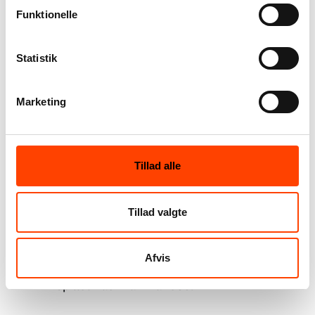
computere. I ”SimCity” skal spilleren bygge
Funktionelle
sit eget virtuelle bysamfund op fra bunden
med alt, hvad dette indebærer af
Statistik
institutioner, arbejdspladser og parkanlæg
til byens borgere. Både ”Super Mario Bros.”
Marketing
og ”SimCity” er siden deres 80’er fødsel
kommet i flere og mere avancerede
versioner og er stadig populære.
Tillad alle
Tillad valgte
Pac-Man Original (Arcade
1980)
Afvis
Spillet Pac-Man fra 1980.