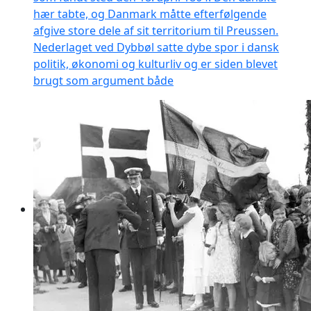
hær tabte, og Danmark måtte efterfølgende
afgive store dele af sit territorium til Preussen.
Nederlaget ved Dybbøl satte dybe spor i dansk
politik, økonomi og kulturliv og er siden blevet
brugt som argument både