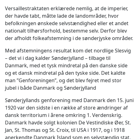
Versaillestraktaten erklærede nemlig, at de imperier,
der havde tabt, måtte lade de landområder, hvor
befolkningen ønskede selvstændighed eller et andet
nationalt tilhørsforhold, bestemme selv. Derfor blev
der afholdt folkeafstemning i de sønderjyske områder.
Med afstemningens resultat kom det nordlige Slesvig
– det vi i dag kalder Sønderjylland – tilbage til
Danmark, med et tysk mindretal på den danske side
og et dansk mindretal på den tyske side. Det kaldte
man ”Genforeningen”, og det blev fejret med stor
jubel i både Danmark og Sønderjylland
Sønderjyllands genforening med Danmark den 15. juni
1920 var den sidste i en række af store ændringer af
dansk territorium i årene omkring 1. Verdenskrig.
Danmark havde solgt kolonien De Vestindiske Øer, St.
Jan, St. Thomas og St. Croix, til USA i 1917, og i 1918
anerkendte Danmark Island som en selvstændig stat.