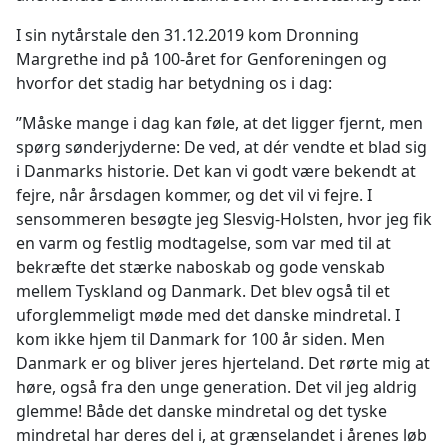
I sin nytårstale den 31.12.2019 kom Dronning
Margrethe ind på 100-året for Genforeningen og
hvorfor det stadig har betydning os i dag:
”Måske mange i dag kan føle, at det ligger fjernt, men
spørg sønderjyderne: De ved, at dér vendte et blad sig
i Danmarks historie. Det kan vi godt være bekendt at
fejre, når årsdagen kommer, og det vil vi fejre. I
sensommeren besøgte jeg Slesvig-Holsten, hvor jeg fik
en varm og festlig modtagelse, som var med til at
bekræfte det stærke naboskab og gode venskab
mellem Tyskland og Danmark. Det blev også til et
uforglemmeligt møde med det danske mindretal. I
kom ikke hjem til Danmark for 100 år siden. Men
Danmark er og bliver jeres hjerteland. Det rørte mig at
høre, også fra den unge generation. Det vil jeg aldrig
glemme! Både det danske mindretal og det tyske
mindretal har deres del i, at grænselandet i årenes løb