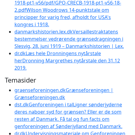
1918-pt1-v56/pdf/GPO-CRECB-1918-pt1-v56-18-
2.pdf
Wilson Woodrows 14-punktstale om
principper for varig fred, afholdt for USA's
kongres i 1918.
danmarkshistorien.lex.dk
Versaillestraktatens
bestemmelser vedrørende grænsedragningen i
Slesvig, 28. juni 1919 – Danmarkshistorien | Lex
.
dr.dk
Læs hele Dronningens nytårstale
her
Dronning Margrethes nytårstale den 31.12
2019.
Temasider
graenseforeningen.dk
Grænseforeningen |
Grænseforeningen.dk
dst.dk
Genforeningen i tal
Ligner sønderjyderne
deres naboer syd for grænsen? Eller er de som
resten af Danmark. Få tal og fun facts om
genforeningen af Sønderjylland med Danmark.
dr.dk
Undervisningsmateriale om Genforeningen