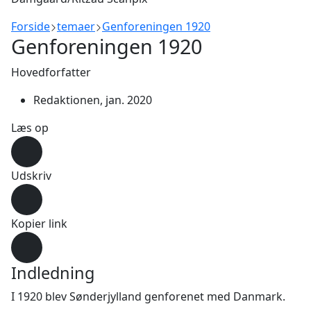
Forside
temaer
Genforeningen 1920
Genforeningen 1920
Indhold
Hovedforfatter
Redaktionen, jan. 2020
Læs op
Udskriv
Kopier link
Indledning
I 1920 blev Sønderjylland genforenet med Danmark.