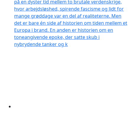
på en dyster tid mellem to brutale verdenskrige,
hvor arbejdsløshed, spirende fascisme og lidt for
mange grøddage var en del af realiteterne. Men
det er bare én side af historien om tiden mellem et
Europa i brand. En anden er historien om en
toneangivende epoke, der satte skub i
nybrydende tanker og k