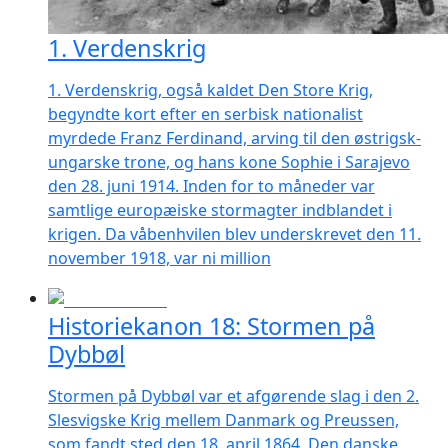
1. Verdenskrig
1. Verdenskrig, også kaldet Den Store Krig,
begyndte kort efter en serbisk nationalist
myrdede Franz Ferdinand, arving til den østrigsk-
ungarske trone, og hans kone Sophie i Sarajevo
den 28. juni 1914. Inden for to måneder var
samtlige europæiske stormagter indblandet i
krigen. Da våbenhvilen blev underskrevet den 11.
november 1918, var ni million
Historiekanon 18: Stormen på
Dybbøl
Stormen på Dybbøl var et afgørende slag i den 2.
Slesvigske Krig mellem Danmark og Preussen,
som fandt sted den 18. april 1864. Den danske