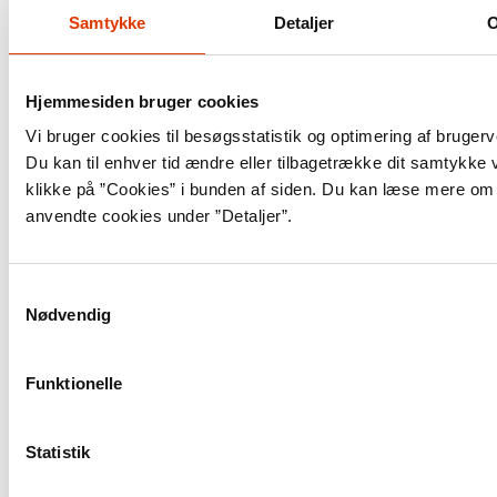
Samtykke
Detaljer
Hjemmesiden bruger cookies
Vi bruger cookies til besøgsstatistik og optimering af brugerv
Du kan til enhver tid ændre eller tilbagetrække dit samtykke 
klikke på ”Cookies” i bunden af siden. Du kan læse mere om
Krigen i 1864
anvendte cookies under ”Detaljer”.
Forholdet mellem danske nationalliberale og
forbundet af tyske stater havde længe været
Samtykkevalg
Nødvendig
anstrengt, da krigen i 1864 brød ud. Stærke
kræfter i Danmark ønskede det tysksindede
hertugdømme Holsten koblet fra den danske
Funktionelle
Helstat og det dansksindede hertugdømme
Slesvig indlemmet i kongeriget. Det Tyske
Forbund afviste derimod enhver deling af Slesvig-
Statistik
Hol