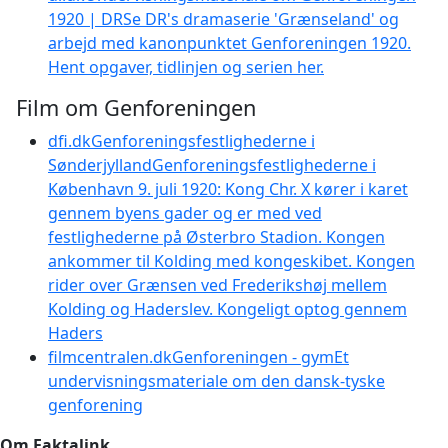
1920 | DR
Se DR's dramaserie 'Grænseland' og
arbejd med kanonpunktet Genforeningen 1920.
Hent opgaver, tidlinjen og serien her.
Film om Genforeningen
dfi.dk
Genforeningsfestlighederne i
Sønderjylland
Genforeningsfestlighederne i
København 9. juli 1920: Kong Chr. X kører i karet
gennem byens gader og er med ved
festlighederne på Østerbro Stadion. Kongen
ankommer til Kolding med kongeskibet. Kongen
rider over Grænsen ved Frederikshøj mellem
Kolding og Haderslev. Kongeligt optog gennem
Haders
filmcentralen.dk
Genforeningen - gym
Et
undervisningsmateriale om den dansk-tyske
genforening
Om Faktalink