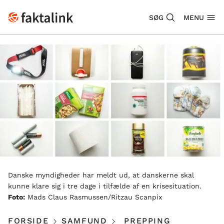
SØG
MENU
Danske myndigheder har meldt ud, at danskerne skal
kunne klare sig i tre dage i tilfælde af en krisesituation.
Foto:
Mads Claus Rasmussen/Ritzau Scanpix
FORSIDE
SAMFUND
PREPPING