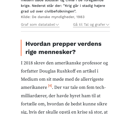
krige. Nederst står der: ”Krig går i stadig højere
grad ud over civilbefolkningen”.
Kilde:
De danske myndigheder, 1983
Graf som datatabel
Gå til Tal og grafer
Hvordan prepper verdens
rige mennesker?
I 2018 skrev den amerikanske professor og
forfatter Douglas Rushkoff en artikel i
Medium om sit møde med de allerrigeste
[4]
amerikanere
. Der var tale om fem tech-
milliardærer, der havde hyret ham til at
fortælle om, hvordan de bedst kunne sikre
sig, hvis der skulle opstå en krise så stor, at