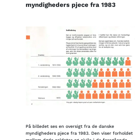
myndigheders pjece fra 1983
På billedet ses en oversigt fra de danske
myndigheders pjece fra 1983. Den viser forholdet
mellem døde soldater og civile i de foregående