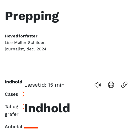
Prepping
Hovedforfatter
Lise Møller Schilder,
journalist, dec. 2024
Indhold
Læsetid:
15
min
Cases
Indhold
Tal og
grafer
Anbefalede