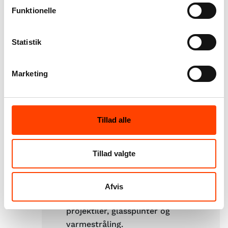
Funktionelle
forklaring på, hvordan man
bygger beskyttelsesrum. Pjecen
anbefaler, at man ikke bevæger
Statistik
sig ud på vejene under og efter
et angreb, da almindelige
Marketing
mennesker er mere sårbare på
vejene. Derudover skal man
gerne have nok mad i
beskyttelsesrummene til otte
Tillad alle
dage. Til personer, der ikke når i
beskyttelsesrum ved et angreb,
Tillad valgte
er der en guide til, hvordan man
skal kaste sig ned på maven
langs vinduerne, så man undgår
Afvis
at blive ramt af sprængstykker,
projektiler, glassplinter og
varmestråling.