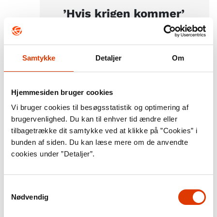
’Hvis krigen kommer’
De danske myndigheder
udsendte både i 1962 og 1983
pjecer til befolkningen med
Samtykke
Detaljer
Om
anbefalinger til forberedelse af
tilværelsen under kriser og krig.
I 1962 hed pjecen
’Hvis krigen
Hjemmesiden bruger cookies
kommer’.
På forsiden er et
Vi bruger cookies til besøgsstatistik og optimering af
alarmtårn, der kunne udsende
brugervenlighed. Du kan til enhver tid ændre eller
en høj sirene, der advarede om
tilbagetrække dit samtykke ved at klikke på ”Cookies” i
at søge dækning. Inde i pjecen
bunden af siden. Du kan læse mere om de anvendte
er der råd til, hvordan man
cookies under ”Detaljer”.
håndterer radioaktivt nedfald
fra atombomber og krigsgas
Samtykkevalg
såsom sennepsgas, nervegas og
Nødvendig
psykokemisk gas. Fra side 14-22
i pjecen er der en detaljeret