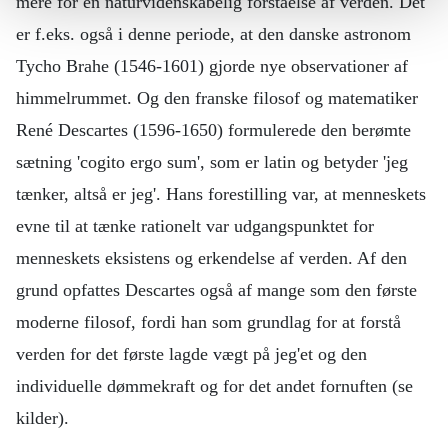
mere for en naturvidenskabelig forståelse af verden. Det
er f.eks. også i denne periode, at den danske astronom
Tycho Brahe (1546-1601) gjorde nye observationer af
himmelrummet. Og den franske filosof og matematiker
René Descartes (1596-1650) formulerede den berømte
sætning 'cogito ergo sum', som er latin og betyder 'jeg
tænker, altså er jeg'. Hans forestilling var, at menneskets
evne til at tænke rationelt var udgangspunktet for
menneskets eksistens og erkendelse af verden. Af den
grund opfattes Descartes også af mange som den første
moderne filosof, fordi han som grundlag for at forstå
verden for det første lagde vægt på jeg'et og den
individuelle dømmekraft og for det andet fornuften (se
kilder).