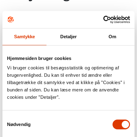
Hvornår opstod moderniteten?
Ofte forbinder man modernitet med fremkomsten af det
Samtykke
Detaljer
Om
industrielle samfund i slutningen af 1700-tallet og op
igennem 1800-tallet. De naturvidenskabelige og
Hjemmesiden bruger cookies
teknologiske fremskridt med blandt andet dampmaskinen
Vi bruger cookies til besøgsstatistik og optimering af
og jernbanen ændrede de vestlige samfund markant og
brugervenlighed. Du kan til enhver tid ændre eller
satte gang i en samfundsudvikling mod demokrati,
tilbagetrække dit samtykke ved at klikke på ”Cookies” i
urbanisering, sekularisering og en spirende ligestilling
bunden af siden. Du kan læse mere om de anvendte
cookies under ”Detaljer”.
mellem mænd og kvinder – begreber, som netop
forbindes med et moderne samfund (se Faktalink-
artiklen om Industrialiseringen).
Samtykkevalg
Nødvendig
Men modernitetens rødder rækker længere tilbage.