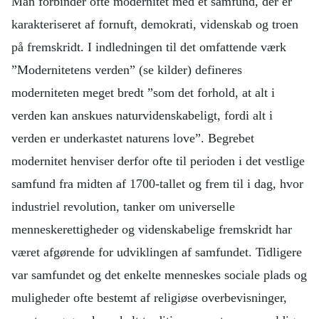
Man forbinder ofte modernitet med et samfund, der er
karakteriseret af fornuft, demokrati, videnskab og troen
på fremskridt. I indledningen til det omfattende værk
”Modernitetens verden” (se kilder) defineres
moderniteten meget bredt ”som det forhold, at alt i
verden kan anskues naturvidenskabeligt, fordi alt i
verden er underkastet naturens love”. Begrebet
modernitet henviser derfor ofte til perioden i det vestlige
samfund fra midten af 1700-tallet og frem til i dag, hvor
industriel revolution, tanker om universelle
menneskerettigheder og videnskabelige fremskridt har
været afgørende for udviklingen af samfundet. Tidligere
var samfundet og det enkelte menneskes sociale plads og
muligheder ofte bestemt af religiøse overbevisninger,