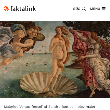
SØG
MENU
Maleriet 'Venus' fødsel' af Sandro Botticelli blev malet