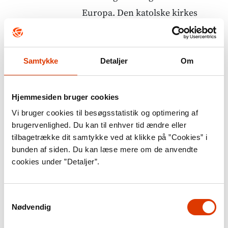
Europa. Den katolske kirkes
universelle magt blev brudt. Det
skete ved, at protestantiske
kirkesamfund brød med Paven i
Samtykke
Detaljer
Om
Rom.
Hjemmesiden bruger cookies
Kunsten blomstrer: Kulturelt var
Vi bruger cookies til besøgsstatistik og optimering af
Renæssancen en meget frugtbar
brugervenlighed. Du kan til enhver tid ændre eller
tid for en række kunstarter. Det
tilbagetrække dit samtykke ved at klikke på ”Cookies” i
gjaldt både for billedkunst,
bunden af siden. Du kan læse mere om de anvendte
cookies under ”Detaljer”.
litteratur, portrætmalerkunst,
skulpturkunst og for
bygningskunsten. Alle disse
Samtykkevalg
Nødvendig
kunstarter trak på inspiration fra