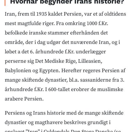
Hvornår begynder Irans historie?
Iran, frem til 1935 kaldet Persien, var et af oldtidens
mest magtfulde riger. Fra omkring 1000 f.Kr.
befolkede iranske stammer efterhånden det
område, der i dag udgør det nuværende Iran, og i
løbet a det 6. århundrede f.Kr. underlægger
perserne sig Det Mediske Rige, Lilleasien,
Babylonien og Egypten. Herefter regeres Persien af
mange skiftende dynastier, bl.a. sassaniderne fra 3.
århundrede f.Kr. I 600-tallet erobrer de muslimske
arabere Persien.
Persiens og Irans historie med de mange skiftende
dynastier og magthavere beskrives grundigt i
opslaget ”Iran” i Gyldendals Den Store Danske (se