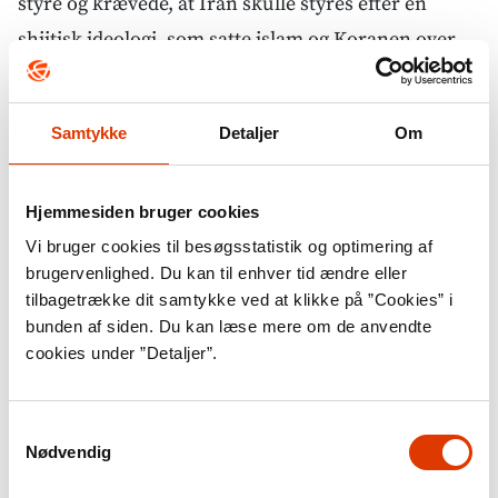
styre og krævede, at Iran skulle styres efter en
shiitisk ideologi, som satte islam og Koranen over
de verdslige love og havde en religiøs autoritet som
øverste instans. Hans popularitet i Iran voksede,
Samtykke
Detaljer
Om
både blandt småhandlende og håndværkere og
blandt de fattige i slumkvartererne. Ikke-religiøse
Hjemmesiden bruger cookies
oppositionsgrupper begyndte desuden at se
Vi bruger cookies til besøgsstatistik og optimering af
Khomeini som en mulig allieret i kampen mod
brugervenlighed. Du kan til enhver tid ændre eller
shahstyret.
tilbagetrække dit samtykke ved at klikke på ”Cookies” i
I 1978 var der sammenstød mellem
bunden af siden. Du kan læse mere om de anvendte
cookies under ”Detaljer”.
demonstrerende studenter og politi i Qom, og
protesterne mod shahen spredte sig til en række
byer. USA pressede shahen til at komme
Samtykkevalg
Nødvendig
demonstranterne i møde, men shahen tøvede og