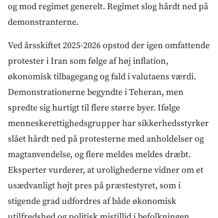
og mod regimet generelt. Regimet slog hårdt ned på
demonstranterne.
Ved årsskiftet 2025-2026 opstod der igen omfattende
protester i Iran som følge af høj inflation,
økonomisk tilbagegang og fald i valutaens værdi.
Demonstrationerne begyndte i Teheran, men
spredte sig hurtigt til flere større byer. Ifølge
menneskerettighedsgrupper har sikkerhedsstyrker
slået hårdt ned på protesterne med anholdelser og
magtanvendelse, og flere meldes meldes dræbt.
Eksperter vurderer, at urolighederne vidner om et
usædvanligt højt pres på præstestyret, som i
stigende grad udfordres af både økonomisk
utilfredshed og politisk mistillid i befolkningen.