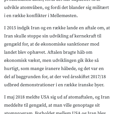
udvikle atomvåben, og fordi det blander sig militært
i en række konflikter i Mellemøsten.
I 2015 indgik Iran og en række lande en aftale om, at
Iran skulle stoppe sin udvikling af kernekraft til
gengæld for, at de økonomiske sanktioner mod
landet blev ophævet. Aftalen bragte håb om
økonomisk vækst, men udviklingen gik ikke så
hurtigt, som mange iranere håbede, og det var en
del af baggrunden for, at der ved årsskiftet 2017/18
udbrød demonstrationer i en række iranske byer.
I maj 2018 meldte USA sig ud af atomaftalen, og Iran
meddelte til gengæld, at man ville genoptage sit
atomprogram. Forholdet mellem USA og Iran blev