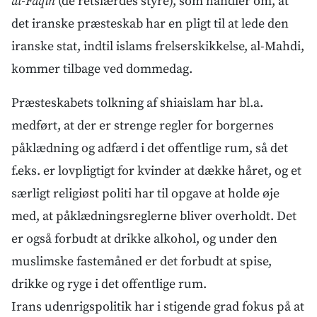
al-Faqih
(de retslærdes styre), som handler om, at
det iranske præsteskab har en pligt til at lede den
iranske stat, indtil islams frelserskikkelse, al-Mahdi,
kommer tilbage ved dommedag.
Præsteskabets tolkning af shiaislam har bl.a.
medført, at der er strenge regler for borgernes
påklædning og adfærd i det offentlige rum, så det
f.eks. er lovpligtigt for kvinder at dække håret, og et
særligt religiøst politi har til opgave at holde øje
med, at påklædningsreglerne bliver overholdt. Det
er også forbudt at drikke alkohol, og under den
muslimske fastemåned er det forbudt at spise,
drikke og ryge i det offentlige rum.
Irans udenrigspolitik har i stigende grad fokus på at