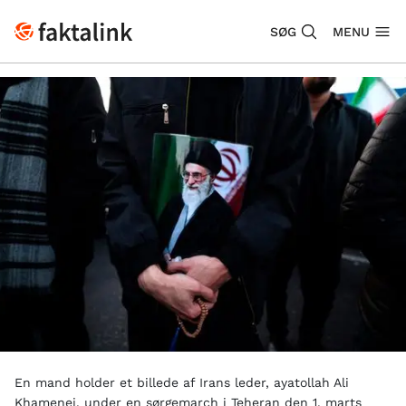
SØG
MENU
En mand holder et billede af Irans leder, ayatollah Ali
Khamenei, under en sørgemarch i Teheran den 1. marts