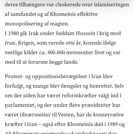
deres tilhængere var chokerede over islamiseringen
af samfundet og af Khomeinis effektive
monopolisering af magten.
I 1980 gik Irak under Saddam Hussein i krig mod
Iran. Krigen, som varede otte år, kostede ifølge
vestlige kilder ca. 400.000 mennesker livet og var
med til at forarme begge lande.
Protest- og oppositionsbevægelser i Iran blev
forfulgt, og mange blev fængslet og henrettet. Selv
om der siden har været reformkræfter valgt ind i
parlamentet, og der under flere præsidenter har
været tilnærmelser til Vesten, har de konservative
kræfter i Iran – også efter Khomeinis død i 1989 og
Ali Khameneis overtagelse af embedet som den