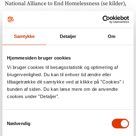
National Alliance to End Homelessness (se kilder),
at 552.830 personer er – eller har oplevet at være –
hjemløse i 2018. 33 % af disse er familier med børn.
Siden 2007 er antallet af hjemløse i USA faldet en
Samtykke
Detaljer
Om
smule, særligt blandt krigsveteraner og familier.
Skønt der er mangel på statistik på området, er der
Hjemmesiden bruger cookies
er ingen tvivl om, at millioner af mennesker lever
Vi bruger cookies til besøgsstatistik og optimering af
brugervenlighed. Du kan til enhver tid ændre eller
som hjemløse eller under miserable forhold i
tilbagetrække dit samtykke ved at klikke på ”Cookies” i
verdens udviklingslande. I disse år gennemgår
bunden af siden. Du kan læse mere om de anvendte
særligt Afrika en enorm urbanisering, hvor den
cookies under ”Detaljer”.
fattige landbefolkning flytter fra land til by for at
finde arbejde og et bedre liv. Mens nogle formår at
Samtykkevalg
Nødvendig
finde velbetalt arbejde, der kan rykke dem op i
middelklassen, ender andre i hjemløshed eller