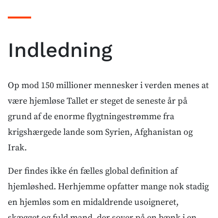
Indledning
Op mod 150 millioner mennesker i verden menes at
være hjemløse Tallet er steget de seneste år på
grund af de enorme flygtningestrømme fra
krigshærgede lande som Syrien, Afghanistan og
Irak.
Der findes ikke én fælles global definition af
hjemløshed. Herhjemme opfatter mange nok stadig
en hjemløs som en midaldrende usoigneret,
skægget og fuld mand, der sover på en bænk i en