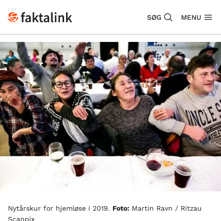
SØG
MENU
Nytårskur for hjemløse i 2019.
Foto:
Martin Ravn / Ritzau
Scanpix