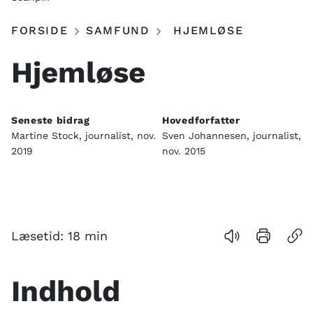
FORSIDE
SAMFUND
HJEMLØSE
Hjemløse
Seneste bidrag
Hovedforfatter
Martine Stock, journalist, nov.
Sven Johannesen, journalist,
2019
nov. 2015
Indhold
Læsetid:
18
min
Anbefalede
links
Indhold