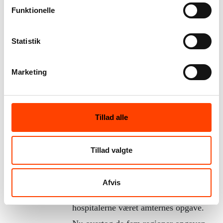
Hvad betød det, at
Funktionelle
ansvaret for hospitalerne
i 2007 flyttede fra amter
Statistik
til regioner?
Marketing
I 2005 blev en kommunalreform
vedtaget i Folketinget af et flertal
bestående af Venstre, Konservative og
Tillad alle
Dansk Folkeparti. Reformen indebar,
at de dengang 13 amter blev lagt
Tillad valgte
sammen til fem regioner, og at de
dengang 271 kommuner blev lagt
Afvis
sammen til 98. Hidtil havde
hospitalerne været amternes opgave.