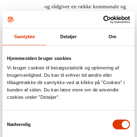
og rådgiver en række kommunale og
regionale myndigheder. Styrelsen skal
sørge for, at patienterne får
sundhedsydelser af høj faglig kvalitet.
Samtykke
Detaljer
Om
Styrelsens hovedopgave er at
forebygge sygdom ved at oplyse
Hjemmesiden bruger cookies
borgerne om en sund livsstil, at
Vi bruger cookies til besøgsstatistik og optimering af
påvirke uddannelsen af
brugervenlighed. Du kan til enhver tid ændre eller
tilbagetrække dit samtykke ved at klikke på ”Cookies” i
sundhedspersonale og lægge planer for
bunden af siden. Du kan læse mere om de anvendte
sundhedsvæsenet, så det fungerer
cookies under ”Detaljer”.
optimalt, fremgår det af
Sundhedsstyrelsens hjemmeside (se
Samtykkevalg
kilder).
Nødvendig