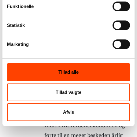
international økonomisk politik,
Funktionelle
der dog stadig i høj grad er styret af
staten.
Statistik
I Indien begyndte den økonomiske
Marketing
vækst i 1991, da den daværende
finansminister Manmohan Singh,
der siden blev præsident, satte gang
Tillad alle
i reformer af økonomien. Siden
Indiens selvstændighed fra
Tillad valgte
Storbritannien i 1947 havde Indien
dyrket en kommunistisk inspireret
Afvis
økonomisk politik, der isolerede
Indien fra verdensøkonomien og
førte til en meget beskeden årlig