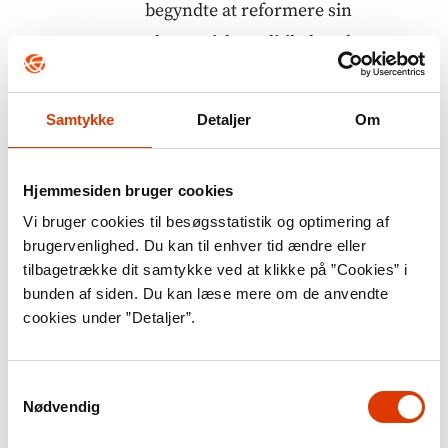
begyndte at reformere sin
økonomiske politik, har den
gennemsnitlige årlige vækst været
omkring 10 %. I 2010 overtog Kina
Samtykke
Detaljer
Om
pladsen som verdens næststørste
økonomi fra Japan, og ifølge flere
Hjemmesiden bruger cookies
prognoser vil Kina allerede i 2030
Vi bruger cookies til besøgsstatistik og optimering af
overhale USA og indtage positionen
brugervenlighed. Du kan til enhver tid ændre eller
som verdens største økonomi. Den
tilbagetrække dit samtykke ved at klikke på ”Cookies” i
bunden af siden. Du kan læse mere om de anvendte
stærke vækst i Kinas økonomi er
cookies under ”Detaljer”.
resultatet af tre årtiers reformer,
der har ført Kina væk fra en
Samtykkevalg
isolationistisk, kommunistisk
Nødvendig
politik og mod en mere åben og