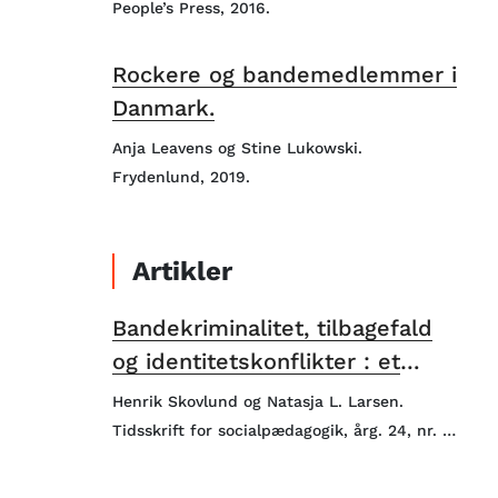
People’s Press, 2016.
Rockere og bandemedlemmer i
Danmark.
Anja Leavens og Stine Lukowski.
Frydenlund, 2019.
Artikler
Bandekriminalitet, tilbagefald
og identitetskonflikter : et
kritisk syn på exit-programmer.
Henrik Skovlund og Natasja L. Larsen.
Tidsskrift for socialpædagogik, årg. 24, nr. 2,
2021.