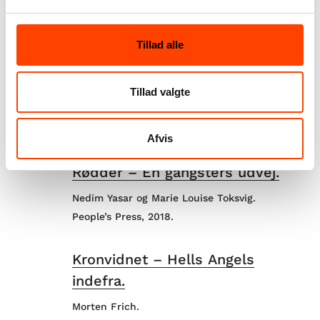
Koncern TV og Filmproduktion, 2013.
I filmen fortæller den tidligere HA-rocker
Brian Sandberg og én af lederne af Blågårds
Tillad alle
Plads Banden, Abde Benerabe, kaldet Lille A,
om deres usædvanlige venskab.
Tillad valgte
Bøger
Afvis
Rødder – En gangsters udvej.
Nedim Yasar og Marie Louise Toksvig.
People’s Press, 2018.
Kronvidnet – Hells Angels
indefra.
Morten Frich.