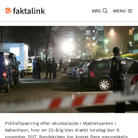
SØG
MENU
Politiafspærring efter skudepisode i Mjølnerparken i
København, hvor en 22-årig blev dræbt torsdag den 9.
november 2017. Bandekrigen har kostet flere menneskeliv