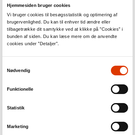
Hjemmesiden bruger cookies
Banderelateret.
Vi bruger cookies til besøgsstatistik og optimering af
Kristoffer Eriksen og Carsten Norton.
brugervenlighed. Du kan til enhver tid ændre eller
Podimo, 29-09-2023.
tilbagetrække dit samtykke ved at klikke på ”Cookies” i
bunden af siden. Du kan læse mere om de anvendte
Podcast i serien Bandeland, hvor
cookies under ”Detaljer”.
journalisterne Kristoffer Eriksen og Carsten
Norton sammen forsøger at kaste lys over de
mørkeste hjørner af den kriminelle
Samtykkevalg
underverden.
Nødvendig
Funktionelle
Film
Bandekrigerne – et farligt
Statistik
venskab.
Marketing
Thomas Heurlin.