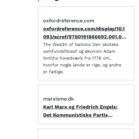
oxfordreference.com
oxfordreference.com/display/10.1
093/acref/9780191866692.001.00
01/q-oro-ed6-00010204
The Wealth of Nations Den skotske
samfundsfilosof og økonom Adam
Smiths hovedværk fra 1776 om,
hvorfor nogle lande er rige, og andre
er fattige.
marxisme.dk
Karl Marx og Friedrich Engels:
Det Kommunistiske Partis
Manifest (1848) | Marxisme
Online