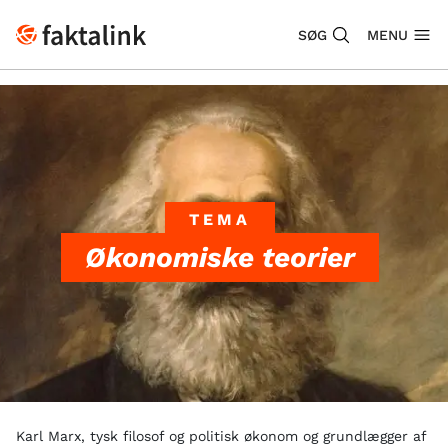
SØG
MENU
TEMA
Økonomiske teorier
Karl Marx, tysk filosof og politisk økonom og grundlægger af