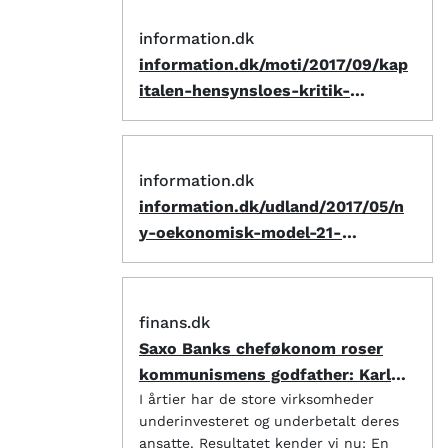
information.dk
information.dk/moti/2017/09/kap
italen-hensynsloes-kritik-
bestaaende
information.dk
information.dk/udland/2017/05/n
y-oekonomisk-model-21-
aarhundrede-doughnut-
oekonomi
finans.dk
Saxo Banks cheføkonom roser
kommunismens godfather: Karl
Marx havde ret
I årtier har de store virksomheder
underinvesteret og underbetalt deres
ansatte. Resultatet kender vi nu: En