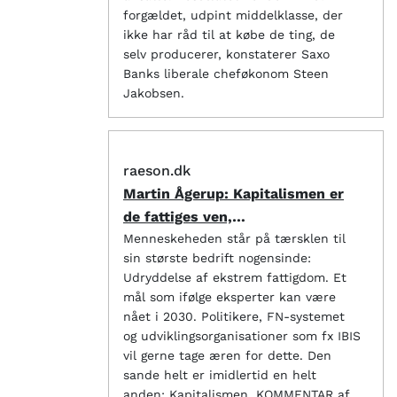
forgældet, udpint middelklasse, der
ikke har råd til at købe de ting, de
selv producerer, konstaterer Saxo
Banks liberale cheføkonom Steen
Jakobsen.
raeson.dk
Martin Ågerup: Kapitalismen er
de fattiges ven,
udviklingsbistand deres fjende
Menneskeheden står på tærsklen til
sin største bedrift nogensinde:
Udryddelse af ekstrem fattigdom. Et
mål som ifølge eksperter kan være
nået i 2030. Politikere, FN-systemet
og udviklingsorganisationer som fx IBIS
vil gerne tage æren for dette. Den
sande helt er imidlertid en helt
anden: Kapitalismen. KOMMENTAR af