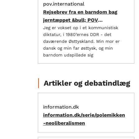
pov.international
Rejsebrev fra en barndom bag
jerntæppet &bull; POV
International
Jeg er vokset op i et kommunistisk
diktatur, i 1980’ernes DDR - det
daværende Østtyskland. Min mor er
dansk og min far østtysk, og min
barndom udspillede sig
Artikler og debatindlæg
information.dk
information.dk/serie/polemikken
-neoliberalismen