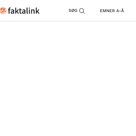
SØG
EMNER A-Å