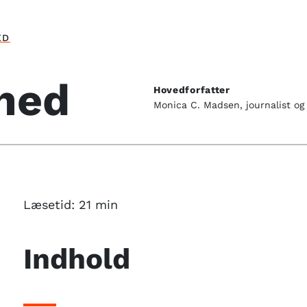
ED
ihed
Hovedforfatter
Monica C. Madsen, journalist og B
Læsetid:
21
min
Indhold