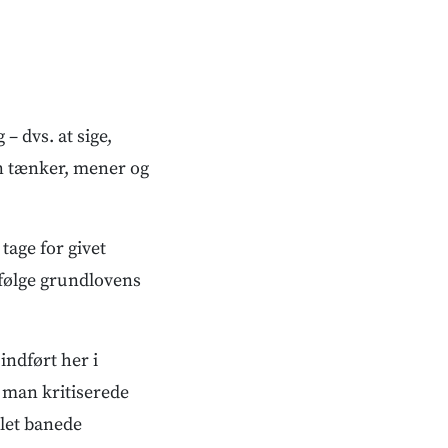
 – dvs. at sige,
n tænker, mener og
tage for givet
følge grundlovens
indført her i
s man kritiserede
llet banede