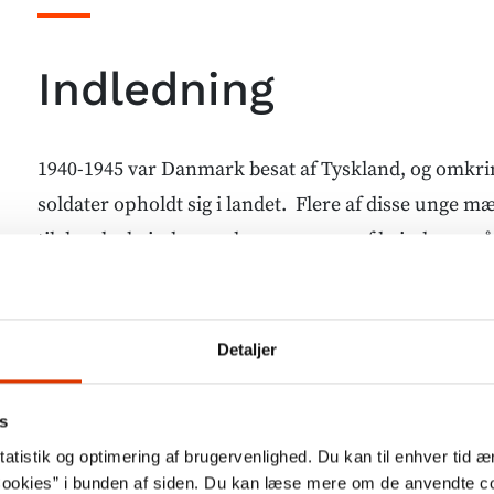
Indledning
1940-1945 var Danmark besat af Tyskland, og omkri
soldater opholdt sig i landet. Flere af disse unge m
til danske kvinder, og denne gruppe af kvinderne g
betegnelsen tyskerpiger. Det vurderes at mindst 50
[1]
havde en romantisk relation til en tysk soldat.
Detaljer
Selvom tyskerpigerne ikke forbrød sig mod nogle lov
omgang med de tyske soldater af store dele af samf
s
forkastelig, hvis ikke ligefrem landsforræderisk. Ty
atistik og optimering af brugervenlighed. Du kan til enhver tid æn
deres landsmænd og i den illegale modstandspresse 
ookies” i bunden af siden. Du kan læse mere om de anvendte co