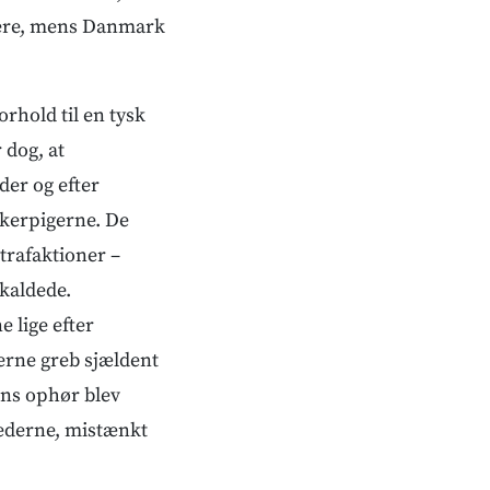
skere, mens Danmark
orhold til en tysk
 dog, at
der og efter
skerpigerne. De
strafaktioner –
skaldede.
 lige efter
erne greb sjældent
sens ophør blev
hederne, mistænkt