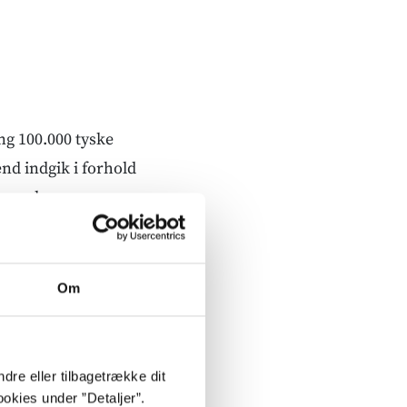
ng 100.000 tyske
ænd indgik i forhold
år under
.000 danske kvinder
Om
e, blev deres
undet, anset som
skerpigerne blev af
dre eller tilbagetrække dit
ofte omtalt i
okies under ”Detaljer”.