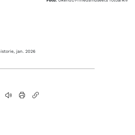
Foto:
Ukendt/Frihedsmuseets fotoarkiv
istorie, jan. 2026