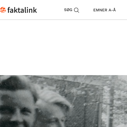
SØG
EMNER A-Å