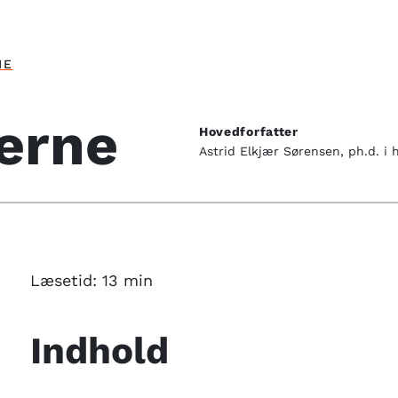
NE
erne
Hovedforfatter
Astrid Elkjær Sørensen, ph.d. i h
Læsetid:
13
min
Indhold