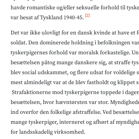
havde romantiske og/eller seksuelle forhold til ty
[2]
var besat af Tyskland 1940-45.
Det var ikke ulovligt for en dansk kvinde at have et f
soldat. Den dominerede holdning i befolkningen var
tyskerpigernes forhold var moralsk forkastelige. Un
besættelsen påtog mange danskere sig, at straffe ty
blev social udskammet, og flere udsat for voldelige 
mest almindeligt var at de blev fastholdt og klippet 
Strafaktionerne mod tyskerpigerne toppede i dagene
besættelsen, hvor hævntørsten var stor. Myndighed
ind overfor den folkelige afstraffelse. Ved besættel
mange tyskerpiger, interneret og afhørt af myndig
for landsskadelig virksomhed.