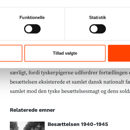
stærkt seksualiserede og nedladende termer. Under
særligt i dagene lige efter befrielsen blev tyskerpig
Funktionelle
Statistik
og voldelige repressalier af deres landsmænd. I årti
besættelsen levede mange tyskerpiger og deres eve
social udstødelse.
Tillad valgte
I vores tid er synet på tyskerpigerne og deres børn 
nuanceret. Men fortællingen om dem er stadig kont
særligt, fordi tyskerpigerne udfordrer fortællingen
besættelsen eksisterede et samlet dansk nationalt fæ
samlet mod den tyske besættelsesmagt og dens solda
Relaterede emner
Besættelsen 1940-1945