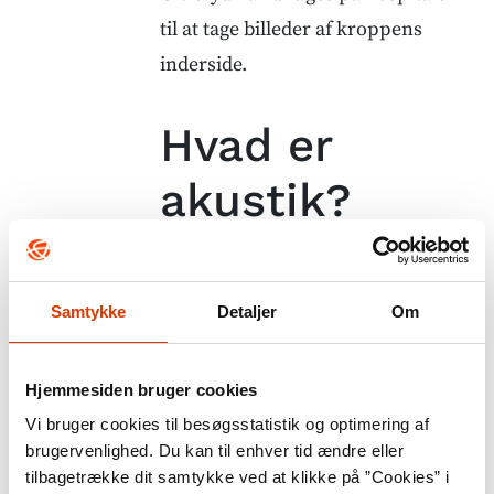
til at tage billeder af kroppens
inderside.
Hvad er
akustik?
Akustik er et ord for det fysikere
Samtykke
Detaljer
Om
arbejder med når de undersøger
hvordan lyd opfører sig i et rum.
Det er forskelligt alt efter rummets
Hjemmesiden bruger cookies
form og de materialer det er lavet
Vi bruger cookies til besøgsstatistik og optimering af
brugervenlighed. Du kan til enhver tid ændre eller
af. Der er forskel på hvordan det
tilbagetrække dit samtykke ved at klikke på ”Cookies” i
lyder, hvis du er ude i skoven eller