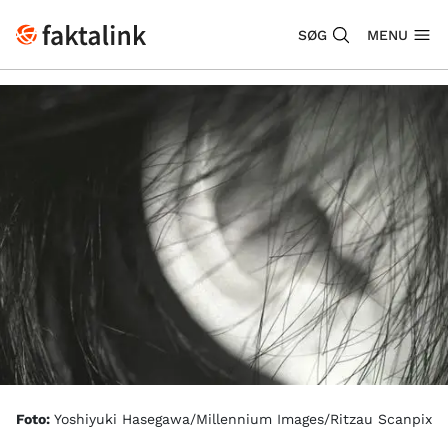
SØG
MENU
Foto:
Yoshiyuki Hasegawa/Millennium Images/Ritzau Scanpix