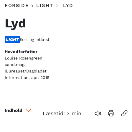
FORSIDE
LIGHT
LYD
Lyd
LIGHT
Kort og letlæst
Hovedforfatter
Louise Rosengreen,
cand.mag.,
iBureauet/Dagbladet
Information, apr. 2019
Indhold
Læsetid:
3
min