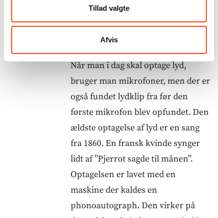
man at
Tillad valgte
optage lyd?
Afvis
Når man i dag skal optage lyd,
bruger man mikrofoner, men der er
også fundet lydklip fra før den
første mikrofon blev opfundet. Den
ældste optagelse af lyd er en sang
fra 1860. En fransk kvinde synger
lidt af ”Pjerrot sagde til månen”.
Optagelsen er lavet med en
maskine der kaldes en
phonoautograph. Den virker på