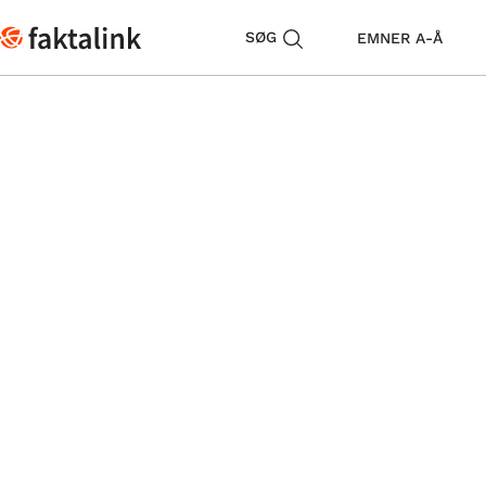
SØG
EMNER A-Å