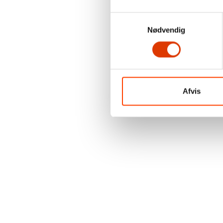
Samtykkevalg
Nødvendig
Afvis