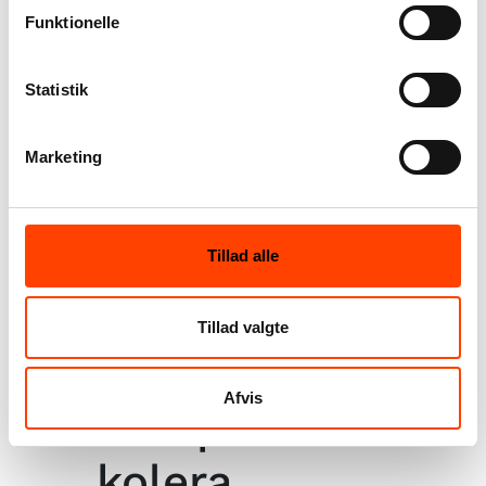
garveriaffald blev hældt ned i den, også
Funktionelle
natpotternes indhold. Latrinerne var
gruber. Man havde gravet et dybt hul, foret
Statistik
det med ler og beklædt med træbrædder.
Derpå var det lille hus med hjerte blevet
Marketing
sat, og op til 60 mennesker skulle deles om
det. Mænd og børn satte sig som regel ved
siden af, og grubetømningen skete kun
Tillad alle
sjældent til rette tid. Overskuddet løb ned i
grundvandet, ud i rendestenen eller ind i
Tillad valgte
de porøse vandrør.“.
Afvis
Kampen mod
kolera