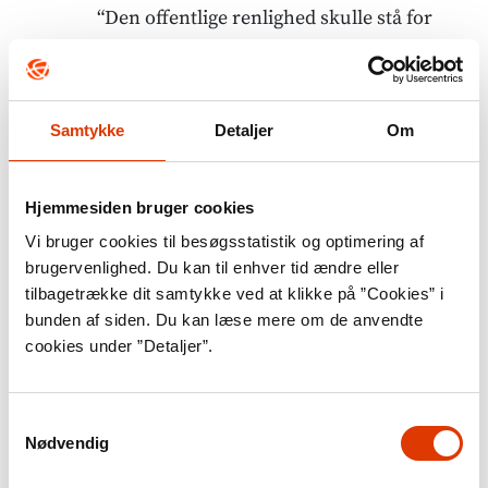
“Den offentlige renlighed skulle stå for
rent vand og renovation, men det tog den
ganske lemfældig på. Vandet var
overfladevand fra åer eller søer, der blev
Samtykke
Detaljer
Om
ledt ind i trærender, der kunne være
ganske råddent, og vandet kom op enten
Hjemmesiden bruger cookies
som springband eller pumpevand. Det var
Vi bruger cookies til besøgsstatistik og optimering af
klogt at hænge en lærredspose omkring
brugervenlighed. Du kan til enhver tid ændre eller
pumpemunden, for ellers kunne der
tilbagetrække dit samtykke ved at klikke på ”Cookies” i
bunden af siden. Du kan læse mere om de anvendte
svømme meget forskelligt i vandet.
cookies under ”Detaljer”.
Renovationen foregik ved hjælp af
rendesten, hvis fald normalt ikke var i
Samtykkevalg
Nødvendig
orden. Alt spildevand, slagteri- og