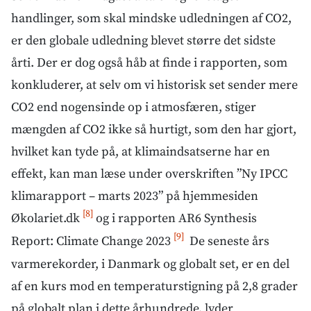
handlinger, som skal mindske udledningen af CO2,
er den globale udledning blevet større det sidste
årti. Der er dog også håb at finde i rapporten, som
konkluderer, at selv om vi historisk set sender mere
CO2 end nogensinde op i atmosfæren, stiger
mængden af CO2 ikke så hurtigt, som den har gjort,
hvilket kan tyde på, at klimaindsatserne har en
effekt, kan man læse under overskriften ”Ny IPCC
klimarapport – marts 2023” på hjemmesiden
[8]
Økolariet.dk
og i rapporten AR6 Synthesis
[9]
Report: Climate Change 2023
De seneste års
varmerekorder, i Danmark og globalt set, er en del
af en kurs mod en temperaturstigning på 2,8 grader
på globalt plan i dette århundrede, lyder