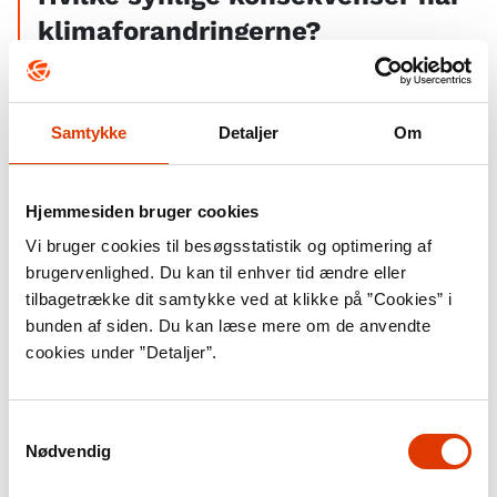
klimaforandringerne?
I både 2023 og 2024 satte Danmark og resten af
verden klimarekorder. 2023 satte rekord som det
Samtykke
Detaljer
Om
globalt set varmeste år nogensinde, siden man
begyndte at måle temperaturer. Mens EU’s
Hjemmesiden bruger cookies
klimatjeneste Copernicus, i januar 2025 meddelte,
Vi bruger cookies til besøgsstatistik og optimering af
at 2024 slog rekorden som det varmeste år
brugervenlighed. Du kan til enhver tid ændre eller
registreret nogensinde. 2024 blev hermed det første
tilbagetrække dit samtykke ved at klikke på ”Cookies” i
år, hvor Jorden passerede den grænse på en
bunden af siden. Du kan læse mere om de anvendte
cookies under ”Detaljer”.
temperaturstigning på max 1,5 grader, som
landende blev enige om at arbejde for i klimaaftalen
Samtykkevalg
”Paris-aftalen” i 2015, fremgår det af artiklen ”Så er
Nødvendig
det officielt: 2024 blev det varmeste år nogensinde