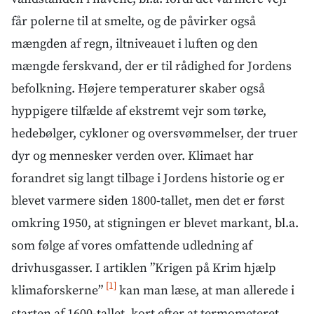
får polerne til at smelte, og de påvirker også
mængden af regn, iltniveauet i luften og den
mængde ferskvand, der er til rådighed for Jordens
befolkning. Højere temperaturer skaber også
hyppigere tilfælde af ekstremt vejr som tørke,
hedebølger, cykloner og oversvømmelser, der truer
dyr og mennesker verden over. Klimaet har
forandret sig langt tilbage i Jordens historie og er
blevet varmere siden 1800-tallet, men det er først
omkring 1950, at stigningen er blevet markant, bl.a.
som følge af vores omfattende udledning af
drivhusgasser. I artiklen ”Krigen på Krim hjælp
[1]
klimaforskerne”
kan man læse, at man allerede i
starten af 1600-tallet, kort efter at termometeret