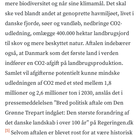
mere biodiversitet og når sine klimamål. Det skal
klimaforandringer har gjort brandene i Los
Angeles 35% mere sandsynlige, konkluderer et
ske ved blandt andet at genoprette havmiljøet, livet i
studie, som mere end 30 klimaforskere har
danske fjorde, søer og vandløb, nedbringe CO2-
udarbejdet for den internationale
udledning, omlægge 400.000 hektar landbrugsjord
sammenslutning World Weather Attribution, som
til skov og mere beskyttet natur. Aftalen indebærer
undersøger, hvordan klimaet påvirker ekstreme
også, at Danmark som det første land i verden
vejrfænomener. Afbrændingen af fossile
brændstoffer får nemlig temperaturen på
indfører en CO2-afgift på landbrugsproduktion.
kloden til at stige, og når temperaturen stiger i
Samlet vil afgifterne potentielt kunne mindske
områder med lidt regn og kraftig vind, kan der
udledningen af CO2 med et sted mellem 1,8
let opstå brande, som spreder sig med vinden,
millioner og 2,6 millioner ton i 2030, anslås det i
kan man læse i artiklen og i artiklen ”Pustede
klimaforandringer til flammerne i Los Angeles?
pressemeddelelsen ”Bred politisk aftale om Den
Ifølge nyt studie er svaret klart” på Videnskab.dk
Grønne Trepart indgået: Den største forandring af
kan man læse, at, som forklarer, hvordan
det danske landskab i over 100 år” på Regeringen.dk
tørkeperioden forlænges pga. menneskeskabte
[5]
Selvom aftalen er blevet rost for at være historisk
klimaforandringer [26].