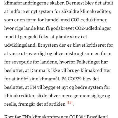
klimaforandringerne skaber. Dernæst blev det aftalt
at indføre et nyt system for såkaldte klimakreditter,
som er en form for handel med CO2-reduktioner,
hvor rige lande kan få godskrevet CO2-udledninger
mod til gengæld f.eks. at plante skov i et
udviklingsland. Et system der er blevet kritiseret for
at være utroværdigt og blive misbrugt som en form
for sovepude for landene, hvorfor Folketinget har
besluttet, at Danmark ikke vil bruge klimakreditter
for at indfri sine klimamål. På COP29 blev det
besluttet, at FN vil bygge et nyt og bedre system for
klimakreditter, så de bliver mere gennemsigtige og
[13]
reelle, fremgår det af artiklen
.
Kort før FN’s klimakonference COP30 i Brasilien i