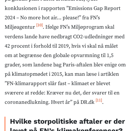
konklusionen i rapporten ”Emissions Gap Report
2024 – No more hot air… please!” fra FN’s
[10]
Miljøagentur
. Ifølge FN’s Miljøprogram skal
verdens lande have nedbragt CO2-udledninger med
42 procent i forhold til 2019, hvis vi skal nå målet
om at begrænse den globale opvarmning til 1,5
grader, som landene bag Paris-aftalen blev enige om
på klimatopmødet i 2015, kan man læse i artiklen
”FN-klimarapport slår fast – klimaet er blevet
sværere at redde: Kræver nu det, der svarer til en
[11]
coronanedlukning. Hvert år” på DR.dk
.
Hvilke storpolitiske aftaler er der
lavet på FN’s klimakonferencer?