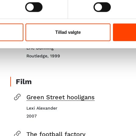
Mark Perryman (red.)
Mainstream Publishing, 2002
Sport matters: sociological studies o
Tillad valgte
violence and civilisation
Eric Dunning
Routledge, 1999
Film
Green Street hooligans
Lexi Alexander
2007
The football factory