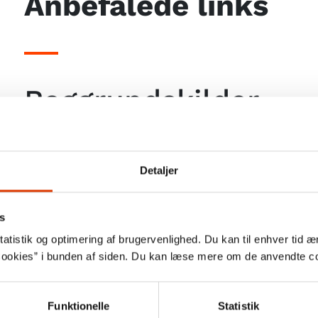
Anbefalede links
Baggrundskilder
Bøger
Detaljer
Dem der ikke hopper
Birger Peitersen
s
Ekstra Bladet, 2004
atistik og optimering af brugervenlighed. Du kan til enhver tid æn
ookies” i bunden af siden. Du kan læse mere om de anvendte co
Hooligan wars: causes and effects of
violence
Funktionelle
Statistik