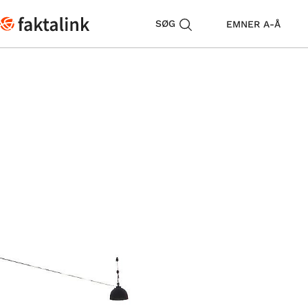
SØG
EMNER A-Å