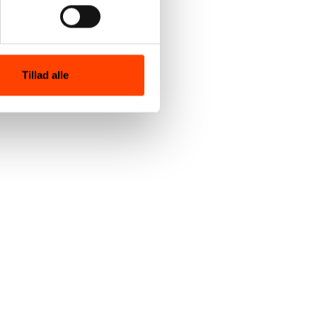
f sport,
Tillad alle