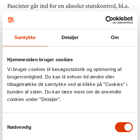
Fascister går ind for en absolut statskontrol, bl.a.
skal virksomheder gøres til statsejendom,
samtidigt med at fagforeninger og politiske partier
skal forbydes.
Samtykke
Detaljer
Om
Fascismen er som ideologi først og fremmest
Hjemmesiden bruger cookies
nationalistisk og militant, men den bygger ikke på
Vi bruger cookies til besøgsstatistik og optimering af
racisme, sådan som nazismen gør. Fascister ser
brugervenlighed. Du kan til enhver tid ændre eller
vold som et nødvendigt middel til at opnå og
tilbagetrække dit samtykke ved at klikke på ”Cookies” i
beholde magten. Censur og fravær af ytringsfrihed
bunden af siden. Du kan læse mere om de anvendte
cookies under ”Detaljer”.
er ligeledes faste elementer i fascistiske samfund.
Fascisme bruges af mange også som et overordnet
begreb for højreekstreme politiske ideologier og
Samtykkevalg
Nødvendig
bevægelser, der har en antidemokratisk