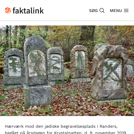
SØG
MENU
Hærværk mod den jødiske begravelsesplads i Randers,
begået på årsdagen for Krystalnatten, d. 9. november 2019.