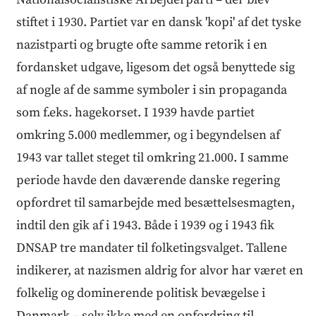
stiftet i 1930. Partiet var en dansk 'kopi' af det tyske
nazistparti og brugte ofte samme retorik i en
fordansket udgave, ligesom det også benyttede sig
af nogle af de samme symboler i sin propaganda
som f.eks. hagekorset. I 1939 havde partiet
omkring 5.000 medlemmer, og i begyndelsen af
1943 var tallet steget til omkring 21.000. I samme
periode havde den daværende danske regering
opfordret til samarbejde med besættelsesmagten,
indtil den gik af i 1943. Både i 1939 og i 1943 fik
DNSAP tre mandater til folketingsvalget. Tallene
indikerer, at nazismen aldrig for alvor har været en
folkelig og dominerende politisk bevægelse i
Danmark – selv ikke med en opfordring til