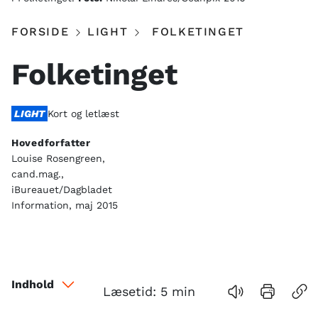
FORSIDE
LIGHT
FOLKETINGET
Folketinget
LIGHT
Kort og letlæst
Hovedforfatter
Louise Rosengreen,
cand.mag.,
iBureauet/Dagbladet
Information, maj 2015
Indhold
Læsetid:
5
min