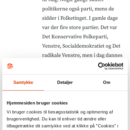
politikerne også parti, mens de
sidder i Folketinget. I gamle dage
var der fire store partier. Det var
Det Konservative Folkeparti,
Venstre, Socialdemokratiet og Det
radikale Venstre, men i dag dannes
der hele tiden nye partier.
Partierne er interesseret i
Samtykke
Detaljer
Om
forskellige ting. Nogle tænker på
penge. Nogle synes natur og miljø
Hjemmesiden bruger cookies
er vigtigt, og andre vil gerne hjælpe
Vi bruger cookies til besøgsstatistik og optimering af
de fattige mennesker i Danmark. I
brugervenlighed. Du kan til enhver tid ændre eller
de fleste partier har man nogle
tilbagetrække dit samtykke ved at klikke på ”Cookies” i