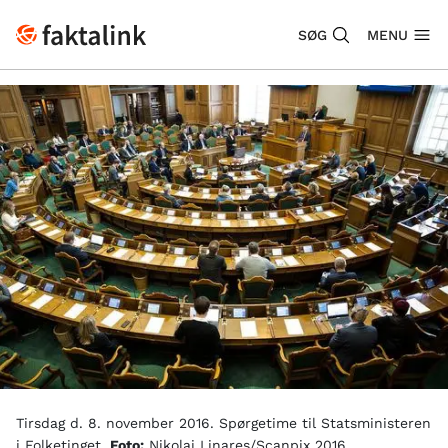
SØG
MENU
Tirsdag d. 8. november 2016. Spørgetime til Statsministeren
i Folketinget.
Foto:
Nikolai Linares/Scanpix 2016