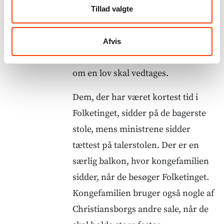
Folketingssalen er det rum, hvor
Tillad valgte
medlemmerne af folketinget sidder,
når de diskuterer en lov. Det er også
Afvis
her, at de stemmer ja eller nej til,
om en lov skal vedtages.
Dem, der har været kortest tid i
Folketinget, sidder på de bagerste
stole, mens ministrene sidder
tættest på talerstolen. Der er en
særlig balkon, hvor kongefamilien
sidder, når de besøger Folketinget.
Kongefamilien bruger også nogle af
Christiansborgs andre sale, når de