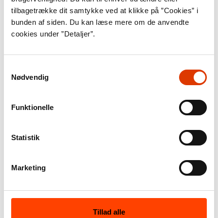
tilbagetrække dit samtykke ved at klikke på ”Cookies” i
bunden af siden. Du kan læse mere om de anvendte
cookies under ”Detaljer”.
Samtykkevalg
Nødvendig
Funktionelle
Kilde:
Thomas Vilhelm/Ritzau
Statistik
Scanpix
Læs mere om landmanden
Marketing
Mathias Pedersen, der har valgt
at omlægge familiens
svineproduktion til produktion
Tillad alle