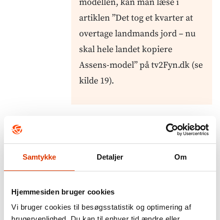
modellen, kan man læse i
artiklen ”Det tog et kvarter at
overtage landmands jord – nu
skal hele landet kopiere
Assens-model” på tv2Fyn.dk (se
kilde 19).
CASE 2
Samtykke
Detaljer
Om
Fra grise til bønner
Hjemmesiden bruger cookies
Vi bruger cookies til besøgsstatistik og optimering af
brugervenlighed. Du kan til enhver tid ændre eller