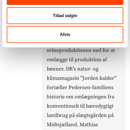
af bønner.
Mathias Pedersen har overtaget
Tillad valgte
familiens slægtsgård gennem
syv generationer, men har nu
Afvis
valgt at lukke
svineproduktionen ned for at
omlægge til produktion af
bønner. DR’s natur- og
klimamagasin ”Jorden kalder”
fortæller Pedersen-familiens
historie om omlægningen fra
konventionelt til bæredygtigt
landbrug på slægtsgården på
Midtsjælland. Mathias