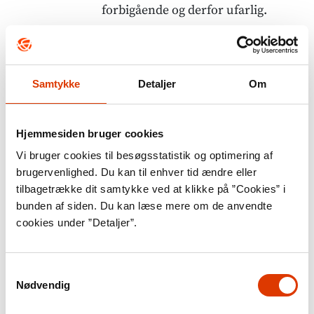
forbigående og derfor ufarlig.
Sammenhængen mellem
cannabisbrug og psykoser og andre
Samtykke
Detaljer
Om
psykiske lidelser er både meget
omdiskuteret og kompliceret, og
der er stadig uenighed blandt
Hjemmesiden bruger cookies
forskere og læger om, hvorvidt
Vi bruger cookies til besøgsstatistik og optimering af
brugervenlighed. Du kan til enhver tid ændre eller
cannabis kan udløse psykoser og
tilbagetrække dit samtykke ved at klikke på ”Cookies” i
andre psykiske lidelser. Nyere
bunden af siden. Du kan læse mere om de anvendte
forskning tyder på, at risikoen for
cookies under ”Detaljer”.
at udvikle en psykotisk tilstand
forøges med 40% blandt personer,
Samtykkevalg
Nødvendig
der mindst en gang i deres liv har
brugt cannabis sammenlignet med