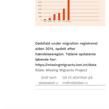
Dødsfald under migration registreret
siden 2014, opdelt efter
hændelsesregion. Tallene opdateres
løbende her:
https://missingmigrants.iom.int/data
Kilde:
Missing Migrants Project
Graf som
Gå til afsnittet på
datatabel
Indholdsiden