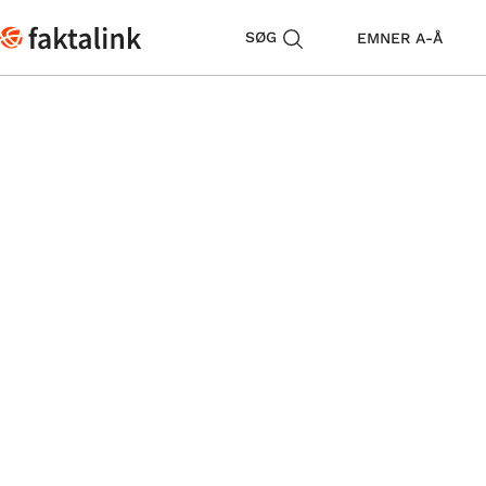
SØG
EMNER A-Å