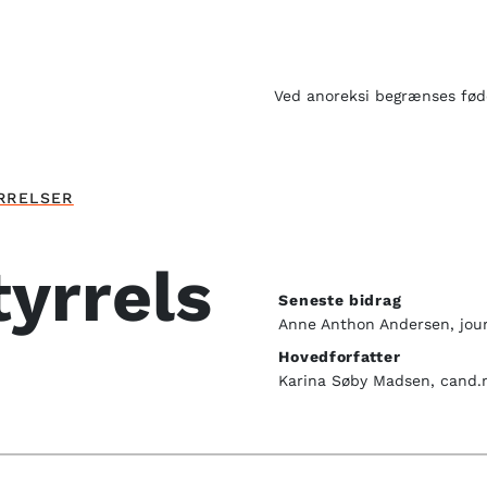
Ved anoreksi begrænses fødei
RRELSER
tyrrels
Seneste bidrag
Anne Anthon Andersen, jour
Hovedforfatter
Karina Søby Madsen, cand.m