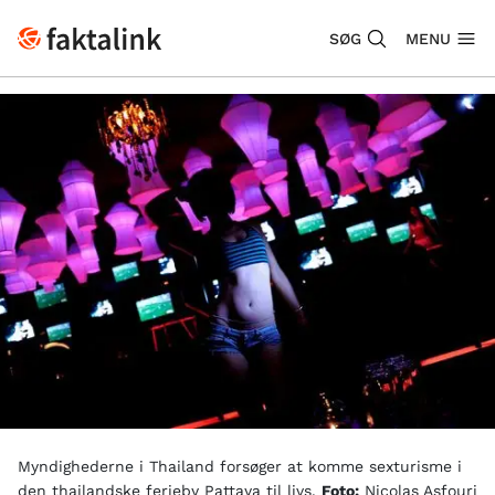
SØG
MENU
Myndighederne i Thailand forsøger at komme sexturisme i
den thailandske ferieby Pattaya til livs.
Foto:
Nicolas Asfouri