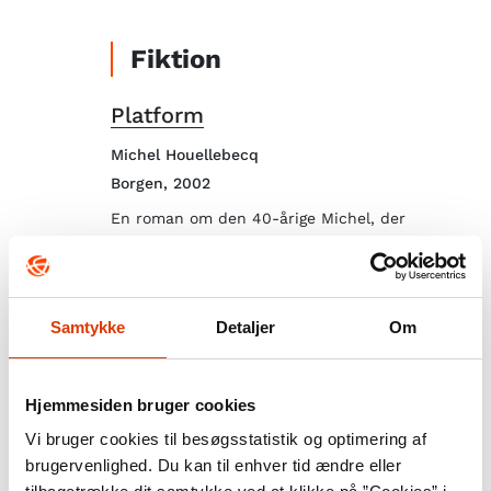
Fiktion
Platform
Michel Houellebecq
Borgen, 2002
En roman om den 40-årige Michel, der
sammen med karrierekvinden Valerie
opretter et rejseselskab med sexturisme som
det største omdrejningspunkt.
Samtykke
Detaljer
Om
Filmstriben
Hjemmesiden bruger cookies
Vi bruger cookies til besøgsstatistik og optimering af
Paradis - kærlighed
brugervenlighed. Du kan til enhver tid ændre eller
Ulrich Seidl