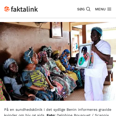
SØG
MENU
På en sundhedsklinik i det sydlige Benin informeres gravide
kvinder om hiv og aids.
Foto:
Delphine Bousquet / Scanpix