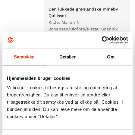
Den lukkede grønlandske mineby
Qullissat.
Kilde:
Martin N
Johansen/Biofoto/Ritzau Scanpix
I 1972 lukkede de danske
myndigheder den grønlandske
Samtykke
Detaljer
Om
mineby Qullissat og
tvangsflyttede byens
Hjemmesiden bruger cookies
indbyggere. Det skete som led i
Vi bruger cookies til besøgsstatistik og optimering af
den danske stats økonomiske
brugervenlighed. Du kan til enhver tid ændre eller
strategi for Grønland, hvor
tilbagetrække dit samtykke ved at klikke på ”Cookies” i
bunden af siden. Du kan læse mere om de anvendte
befolkningen skulle
cookies under ”Detaljer”.
koncentreres om de erhverv,
man mente var mest rentable.