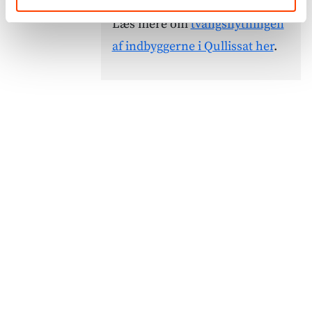
Læs mere om
tvangsflytningen
af indbyggerne i Qullissat her
.