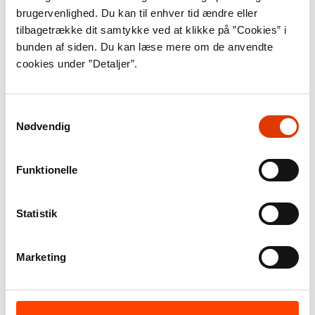
Thorstein Thomsen
brugervenlighed. Du kan til enhver tid ændre eller
tilbagetrække dit samtykke ved at klikke på ”Cookies” i
Rosinante, 2006
bunden af siden. Du kan læse mere om de anvendte
cookies under ”Detaljer”.
I krig og kærlighed
John Nehm
Samtykkevalg
Lindhardt & Ringhof, 2005
Nødvendig
Hvilken befrielse: Fortælling fra
Funktionelle
en barndom i nazismens og
retsopgørets skygge
Statistik
Claus Bryld
Gyldendal, 1995
Marketing
Den femte vinter
Mette Winge