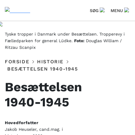
SØG
MENU
Tyske tropper i Danmark under Besættelsen. Tropperevy i
Fælledparken for general Lüdke.
Foto:
Douglas William /
Ritzau Scanpix
FORSIDE
HISTORIE
BESÆTTELSEN 1940-1945
Besættelsen
1940-1945
Hovedforfatter
Jakob Heuseler, cand.mag. i