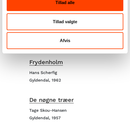
Tillad alle
Samleren, 1993
Tillad valgte
Mørklægning
Anders Bodelsen
Afvis
Gyldendal, 1988
Frydenholm
Hans Scherfig
Gyldendal, 1962
De nøgne træer
Tage Skou-Hansen
Gyldendal, 1957