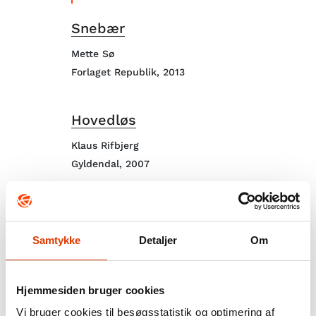
Snebær
Mette Sø
Forlaget Republik, 2013
Hovedløs
Klaus Rifbjerg
Gyldendal, 2007
Om så det gælder
Hanne Richardt Beck
Samtykke
Detaljer
Om
Gyldendal, 2007.
Hjemmesiden bruger cookies
Den, der hvisker, lyver
Vi bruger cookies til besøgsstatistik og optimering af