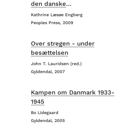
den danske
modstandsbevægelse fortæller
Kathrine Læsøe Engberg
Peoples Press, 2009
Over stregen - under
besættelsen
John T. Lauridsen (red.)
Gyldendal, 2007
Kampen om Danmark 1933-
1945
Bo Lidegaard
Gyldendal, 2005